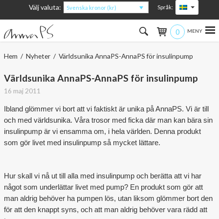
Välj valuta:
Språk:
Svenska kronor (kr)
0
Hem
Hem
/
Nyheter
/ Världsunika AnnaPS-AnnaPS för insulinpump
Kvinna
Världsunika AnnaPS-AnnaPS för insulinpump
16 maj 2011
Man
Ibland glömmer vi bort att vi faktiskt är unika på AnnaPS. Vi är till
Barn
och med världsunika. Våra trosor med ficka där man kan bära sin
insulinpump är vi ensamma om, i hela världen. Denna produkt
Accessoarer
som gör livet med insulinpump så mycket lättare.
Om produkterna
Hur skall vi nå ut till alla med insulinpump och berätta att vi har
något som underlättar livet med pump? En produkt som gör att
Om AnnaPS
man aldrig behöver ha pumpen lös, utan liksom glömmer bort den
för att den knappt syns, och att man aldrig behöver vara rädd att
Erbjudanden