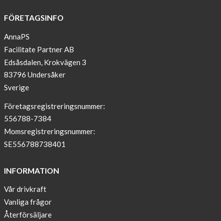
ATTD
FÖRETAGSINFO
in
Paris
AnnaPS
Facilitate Partner AB
OFFER
Edsåsdalen, Krokvägen 3
!
83796 Undersåker
NEWS
Sverige
–
T-
Företagsregistreringsnummer:
shirt
556788-7384
with
Momsregistreringsnummer:
pockets
SE556788738401
and
long
INFORMATION
sleeves
Vår drivkraft
Anna
Vanliga frågor
Sjöberg
nominated
Återförsäljare