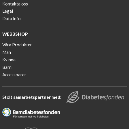
as
Kontakta oss
one
Legal
of
Data info
10
finalist
WEBBSHOP
in
Lyfebulb
Våra Produkter
innovation
Man
award
Kvinna
2016
Barn
We
Accessoarer
support
the
fight
Stolt samarbetspartner med:
against
diabetes.
Would
you
join