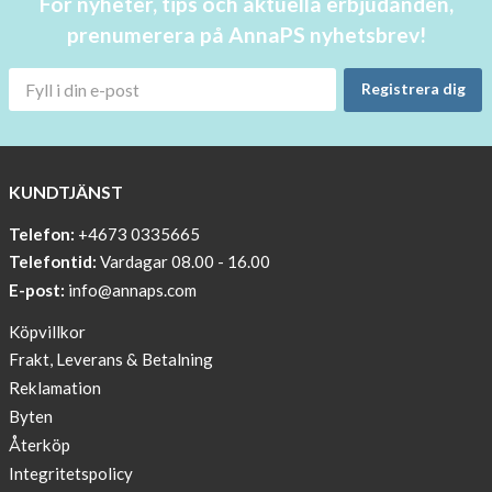
För nyheter, tips och aktuella erbjudanden,
stock!
prenumerera på AnnaPS nyhetsbrev!
30
OFF
Registrera dig
!!!!
BEANIE
WITH
COOL
KUNDTJÄNST
PRINT
Telefon:
+4673 0335665
Sleep
Telefontid:
Vardagar 08.00 - 16.00
undisturbed
E-post:
info@annaps.com
New
Köpvillkor
Blogger
Frakt, Leverans & Betalning
on
Reklamation
AnnaPS.com
Byten
Report
Återköp
from
Integritetspolicy
congress