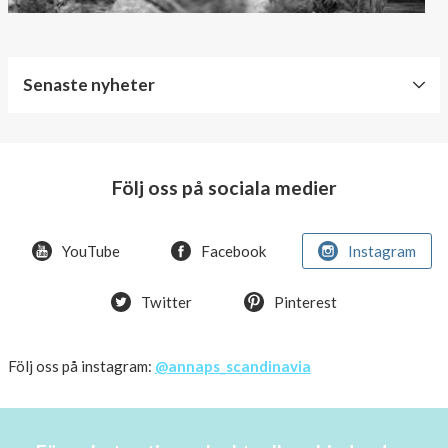
Senaste nyheter
World
Diabetes
Day
Följ oss på sociala medier
Crazy
offer!
YouTube
Facebook
Instagram
Summer
Twitter
Pinterest
OFFER
50%
Just
Följ oss på instagram:
@annaps_scandinavia
a
few
in