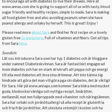
to encourage all with diabetes to live their dreams. Here at
www.annas.com she is going to support all of us with tasty, blood
Outlet
sugar friendly and healthy recipes, simple to made. Sara is making
all food gluten free and also avoiding peanuts when she have
peanut allergy and celiaky by herself. This is great! Enjoy !
Please read more
about Sara
and find her first recipe on a lovely
gluten free
Granola here
. Full of vitamines and fibers. Get all tips
from Sara
here
.
Swedish:
Låt oss introducera Sara som har typ 1 diabetes och är bloggare
under namnet Diabeteskvinnan. Sara är fantastiskt engagerad
inom diabetes och har en stark drivkraft att peppa och ge energi
till alla med diabetes att leva sina drömmar. Att inte känna sig
hindrade att göra det man vill göra pga sin diabetes, det är viktigt
för Sara. Här på www.annaps.com kommer Sara bidra med mycket
goda, blodsockervänliga och nyttiga recept. Smårätter,
mellanmål, mat mm fullproppade med vitaminer och näringsämnen.
Sara har celiaki och jordnötsallergi så alla recept är glutenfria
och fria från jordnötter. Att utesluta vetemjöl i kosten och ha