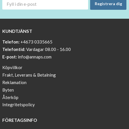
OFF
Registrera dig
!!!!
BEANIE
WITH
COOL
KUNDTJÄNST
PRINT
Telefon:
+4673 0335665
Sleep
Telefontid:
Vardagar 08.00 - 16.00
undisturbed
E-post:
info@annaps.com
New
Köpvillkor
Blogger
Frakt, Leverans & Betalning
on
Reklamation
AnnaPS.com
Byten
Report
Återköp
from
Integritetspolicy
congress
ATTD
FÖRETAGSINFO
in
Paris