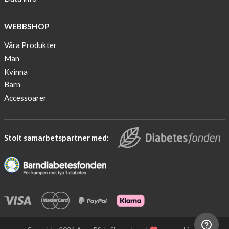
10
finalist
WEBBSHOP
in
Lyfebulb
Våra Produkter
innovation
Man
award
Kvinna
2016
Barn
We
Accessoarer
support
the
fight
Stolt samarbetspartner med:
against
diabetes.
Would
you
join
us?
Diabetes