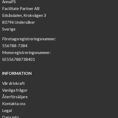
AnnaPS
Facilitate Partner AB
OFFER
Edsåsdalen, Krokvägen 3
!
83796 Undersåker
NEWS
Sverige
–
T-
Företagsregistreringsnummer:
shirt
556788-7384
with
Momsregistreringsnummer:
pockets
SE556788738401
and
long
INFORMATION
sleeves
Vår drivkraft
Anna
Vanliga frågor
Sjöberg
nominated
Återförsäljare
as
Kontakta oss
one
Legal
of
Data info