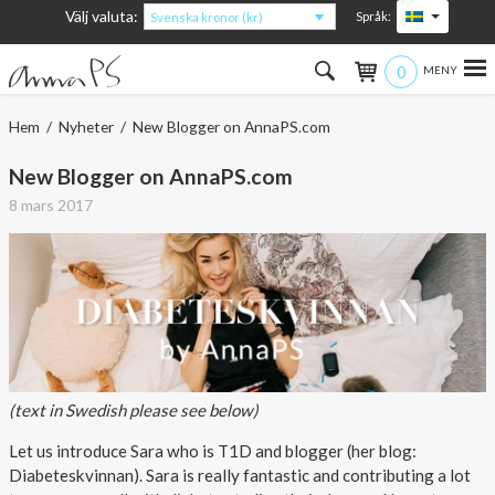
Välj valuta:
Språk:
Svenska kronor (kr)
0
Hem
Hem
/
Nyheter
/ New Blogger on AnnaPS.com
Kvinna
New Blogger on AnnaPS.com
8 mars 2017
Man
Barn
Accessoarer
Om produkterna
(text in Swedish please see below)
Om AnnaPS
Let us introduce Sara who is T1D and blogger (her blog:
Erbjudanden
Diabeteskvinnan). Sara is really fantastic and contributing a lot