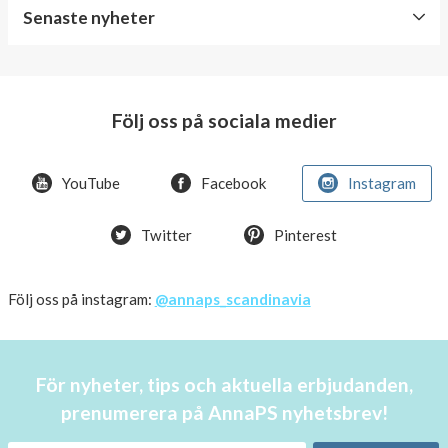
Senaste nyheter
World
Diabetes
Day
Följ oss på sociala medier
Crazy
offer!
YouTube
Facebook
Instagram
Summer
Twitter
Pinterest
OFFER
50%
Just
Följ oss på instagram:
@annaps_scandinavia
a
few
in
För nyheter, tips och aktuella erbjudanden,
stock!
prenumerera på AnnaPS nyhetsbrev!
30