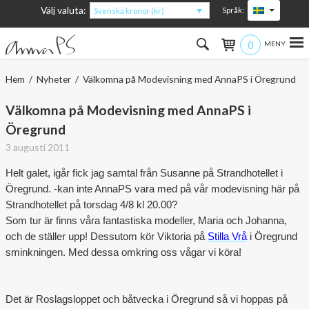
Välj valuta:
Språk:
Svenska kronor (kr)
0
Hem
Hem
/
Nyheter
/ Välkomna på Modevisning med AnnaPS i Öregrund
Kvinna
Välkomna på Modevisning med AnnaPS i
Öregrund
Man
3 augusti 2011
Barn
Helt galet, igår fick jag samtal från Susanne på Strandhotellet i
Öregrund. -kan inte AnnaPS vara med på vår modevisning här på
Accessoarer
Strandhotellet på torsdag 4/8 kl 20.00?
Som tur är finns våra fantastiska modeller, Maria och Johanna,
Om produkterna
och de ställer upp! Dessutom kör Viktoria på
Stilla Vrå
i Öregrund
sminkningen. Med dessa omkring oss vågar vi köra!
Om AnnaPS
Erbjudanden
Det är Roslagsloppet och båtvecka i Öregrund så vi hoppas på