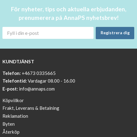
in
För nyheter, tips och aktuella erbjudanden,
stock!
prenumerera på AnnaPS nyhetsbrev!
30
OFF
Registrera dig
!!!!
BEANIE
WITH
COOL
KUNDTJÄNST
PRINT
Telefon:
+4673 0335665
Sleep
Telefontid:
Vardagar 08.00 - 16.00
undisturbed
E-post:
info@annaps.com
New
Köpvillkor
Blogger
Frakt, Leverans & Betalning
on
Reklamation
AnnaPS.com
Byten
Report
Återköp
from