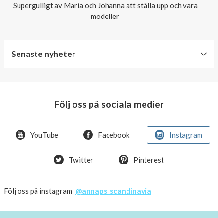
Supergulligt av Maria och Johanna att ställa upp och vara
modeller
Senaste nyheter
World
Diabetes
Day
Följ oss på sociala medier
Crazy
offer!
YouTube
Facebook
Instagram
Summer
Twitter
Pinterest
OFFER
50%
Just
Följ oss på instagram:
@annaps_scandinavia
a
few