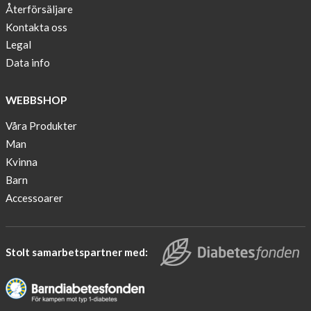
nominated
Återförsäljare
as
Kontakta oss
one
Legal
of
Data info
10
finalist
WEBBSHOP
in
Lyfebulb
Våra Produkter
innovation
Man
award
Kvinna
2016
Barn
We
Accessoarer
support
the
fight
Stolt samarbetspartner med:
against
diabetes.
Would
you