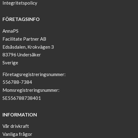
Integritetspolicy
congress
ATTD
FÖRETAGSINFO
in
Paris
AnnaPS
Facilitate Partner AB
OFFER
Edsåsdalen, Krokvägen 3
!
83796 Undersåker
NEWS
Sverige
–
T-
Företagsregistreringsnummer:
shirt
556788-7384
with
Momsregistreringsnummer:
pockets
SE556788738401
and
long
INFORMATION
sleeves
Vår drivkraft
Anna
Vanliga frågor
Sjöberg