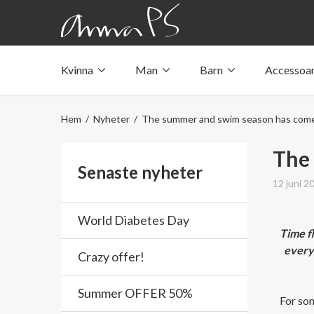
Kvinna
Man
Barn
Accessoa
Underkläder med fickor
Underkläder med fickor
Underkläder med fickor
Tröjor & linnen med fickor
Tröjor & linnen med fickor
Tröjor & linnen med fickor
Hem
/
Nyheter
/ The summer and swim season has com
Badkläder med ficka
Badkläder med ficka
Badkläder med ficka
The
Senaste nyheter
12 juni 2
World Diabetes Day
Time fl
every
Crazy offer!
Summer OFFER 50%
For som