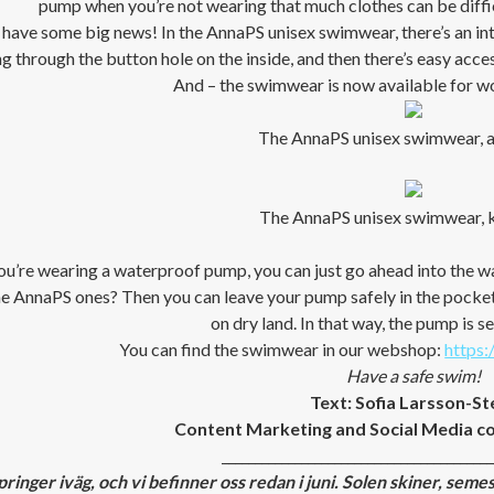
pump when you’re not wearing that much clothes can be difficu
have some big news! In the AnnaPS unisex swimwear, there’s an i
g through the button hole on the inside, and then there’s easy acc
And – the swimwear is now available for 
The AnnaPS unisex swimwear, ad
The AnnaPS unisex swimwear, ki
you’re wearing a waterproof pump, you can just go ahead into the w
he AnnaPS ones? Then you can leave your pump safely in the pocke
on dry land. In that way, the pump is se
You can find the swimwear in our webshop:
https:
Have a safe swim!
Text: Sofia Larsson-St
Content Marketing and Social Media c
_________________________________________
pringer iväg, och vi befinner oss redan i juni. Solen skiner, semes