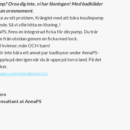
mp? Oroa dig inte, vi har lösningen! Med badkläder
utan orosmoment.
e av ett problem. Krånglet med att bära insulinpump
. Så vi ville hitta en lösning..!
PS, finns en integrerad ficka för din pump. Du trär
n från utsidan genom en ficka med lock.
ill kvinnor, män OCH barn!
för inte bära ett annat par badbyxor under AnnaPS-
pla på den igen när du är uppe på torra land. På det
ker.
nnaps.com/wordpress/sv/
.
ern
onsultant at AnnaPS