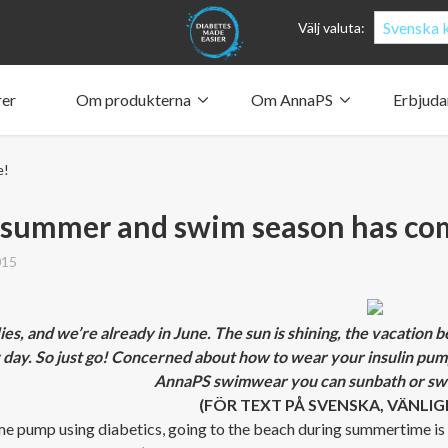
Svenska k
Välj valuta:
rer
Om produkterna
Om AnnaPS
Erbjud
Fickorn
Clothes for whom?
Bära pump
Vilka i
Penna
Blodso
Hur fickorna fungerar ­
Vår drivkraft
Vad säg
Anna S
e!
Material och vård
Vilka är vi?
Anna S
Stöttan
Suppor
Människa och miljö
Design och filosofi
Styrel
The Bo
AnnaPS­
The An
CSR, företagets sociala ansvar
Vår historia och vår framtid
AnnaPS arbetsvillkor (Code of Conduct)
 summer and swim season has co
015
ies, and we’re already in June. The sun is shining, the vacation 
 day. So just go! Concerned about how to wear your insulin pu
AnnaPS swimwear you can sunbath or sw
(FÖR TEXT PÅ SVENSKA, VÄNLIG
e pump using diabetics, going to the beach during summertime is a