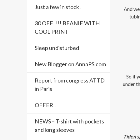
Just a few in stock!
And we 
tubin
30 OFF !!!! BEANIE WITH
COOL PRINT
Sleep undisturbed
New Blogger on AnnaPS.com
So if 
Report from congress ATTD
under t
in Paris
OFFER !
NEWS – T-shirt with pockets
and long sleeves
Tiden s