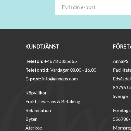
KUNDTJÄNST
FÖRET
Telefon:
+4673 0335665
AnnaPS
Telefontid:
Vardagar 08.00 - 16.00
Facilitat
E-post:
info@annaps.com
Edsåsdal
83796 U
Köpvillkor
Sverige
Frakt, Leverans & Betalning
Reklamation
Företags
Byten
556788-
Återköp
Momsreg