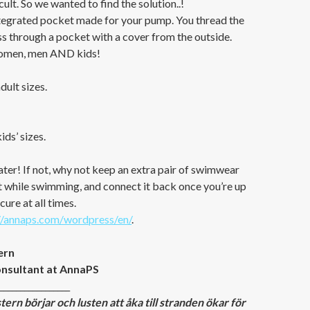
lt. So we wanted to find the solution..!
ntegrated pocket made for your pump. You thread the
ess through a pocket with a cover from the outside.
women, men AND kids!
ult sizes.
ds’ sizes.
ater! If not, why not keep an extra pair of swimwear
t while swimming, and connect it back once you’re up
cure at all times.
//annaps.com/wordpress/en/
.
ern
onsultant at AnnaPS
_________________
tern börjar och lusten att åka till stranden ökar för