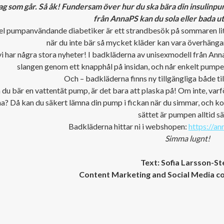
ag som går. Så åk! Fundersam över hur du ska bära din insulinpu
från AnnaPS kan du sola eller bada 
del pumpanvändande diabetiker är ett strandbesök på sommaren lit
när du inte bär så mycket kläder kan vara överhängande
i har några stora nyheter! I badkläderna av unisexmodell från Anna
slangen genom ett knapphål på insidan, och når enkelt pumpe
Och – badkläderna finns ny tillgängliga både t
 du bär en vattentät pump, är det bara att plaska på! Om inte, var
a? Då kan du säkert lämna din pump i fickan när du simmar, och kop
sättet är pumpen alltid sä
Badkläderna hittar ni i webshopen:
https://a
Simma lugnt!
Text: Sofia Larsson-St
Content Marketing and Social Media c