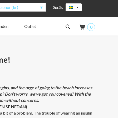
ronor (kr)
Språk:
anden
Outlet
0
as design
nsulinpumpar ryms i AnnaPS­ fickor?
ckermätare / handenhet
er vår testgrupp?
jöberg
jöberg
de kollegor
ting Colleagues
sen
ard
 familjen växer
naPS family is growing
me!
begins, and the urge of going to the beach increases
mp? Don’t worry, we’ve got you covered! With the
im without concerns.
EN SE NEDAN)
 bit of a problem. The trouble of wearing an insulin