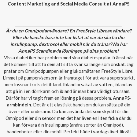
Content Marketing and Social Media Consult at AnnaPS
__________________________________________________________
Är du en Omnipodanvändare? En FreeStyle Libreanvändare?
Eller du kanske bara inte har listat ut var du ska ha din
insulinpump, dextrosol eller mobil när du tränar? Nu har
AnnaPS Scandinavia lösningen på dina problem!
Vissa diabetiker har problem med sina diabetesprylar, främst när
det kommer till att få dem att sitta kvar så länge som önskat. Jag
pratar om Omnipodpumpen eller glukosmätaren FreeStyle Libre.
Limmet på pumpen/sensorn är framtaget för att vara superstarkt,
men lossnar trots det ibland. Ibland orsakat av vatten, ibland av
att gå in i en dörrkarm och ibland är man bara väldigt otursam.
Därför har vi tagit fram en lösning på dessa problem.
AnnaPS-
armbindeln
. Det är ett elastiskt band som du kan sätta på din
över- eller underarm. Du kan använda det som skydd för din
Omnipod eller din sensor, men det har även en liten ficka där du
kan förvara din insulinpump (andra sorter än Omnipod),
handenheter eller din mobil. Perfekt både i vardagslivet likväl