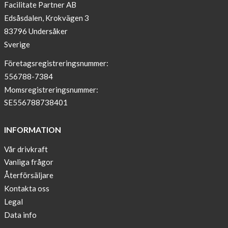
Facilitate Partner AB
OFFER
Edsåsdalen, Krokvägen 3
!
83796 Undersåker
NEWS
Sverige
–
T-
Företagsregistreringsnummer:
shirt
556788-7384
with
Momsregistreringsnummer:
pockets
SE556788738401
and
long
INFORMATION
sleeves
Vår drivkraft
Anna
Vanliga frågor
Sjöberg
nominated
Återförsäljare
as
Kontakta oss
one
Legal
of
Data info
10