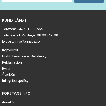
!!!!
BEANIE
WITH
COOL
KUNDTJÄNST
PRINT
Telefon:
+4673 0335665
Sleep
Telefontid:
Vardagar 08.00 - 16.00
undisturbed
E-post:
info@annaps.com
New
Köpvillkor
Blogger
Frakt, Leverans & Betalning
on
Reklamation
AnnaPS.com
Byten
Report
Återköp
from
Integritetspolicy
congress
ATTD
FÖRETAGSINFO
in
Paris
AnnaPS