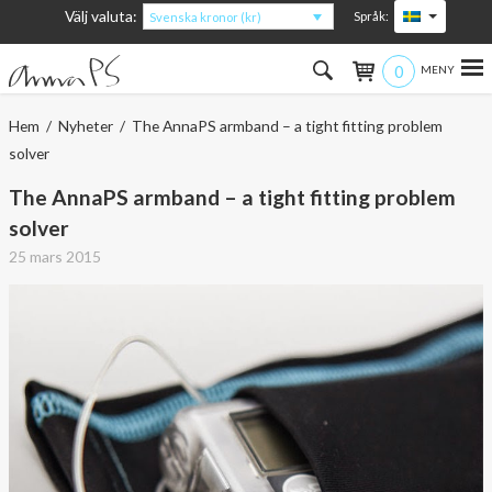
Välj valuta:
Språk:
Svenska kronor (kr)
0
Hem
Hem
/
Nyheter
/ The AnnaPS armband – a tight fitting problem
solver
Kvinna
The AnnaPS armband – a tight fitting problem
Man
solver
25 mars 2015
Barn
Accessoarer
Om produkterna
Om AnnaPS
Erbjudanden