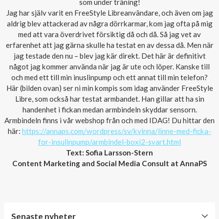
som under träning!
Jag har själv varit en FreeStyle Libreanvändare, och även om jag
aldrig blev attackerad av några dörrkarmar, kom jag ofta på mig
med att vara överdrivet försiktig då och då. Så jag vet av
erfarenhet att jag gärna skulle ha testat en av dessa då. Men när
jag testade den nu – blev jag kär direkt. Det här är definitivt
något jag kommer använda när jag är ute och löper. Kanske till
och med ett till min inuslinpump och ett annat till min telefon?
Här (bilden ovan) ser ni min kompis som idag använder FreeStyle
Libre, som också har testat armbandet. Han gillar att ha sin
handenhet i fickan medan armbindeln skyddar sensorn.
Armbindeln finns i vår webshop från och med IDAG! Du hittar den
här:
https://annaps.com/wordpress/sv/kvinna/linne-med-ficka-
for-insulinpump/armbindel-boxi2-svart.html
Text: Sofia Larsson-Stern
Content Marketing and Social Media Consult at AnnaPS
Senaste nyheter