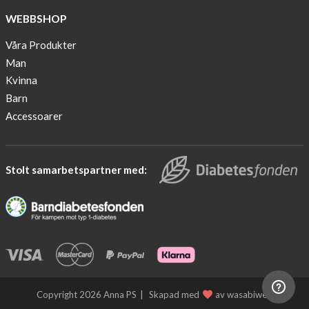
finalist
WEBBSHOP
in
Lyfebulb
Våra Produkter
innovation
Man
award
Kvinna
2016
Barn
We
Accessoarer
support
the
fight
Stolt samarbetspartner med:
against
diabetes.
Would
you
join
us?
Diabetes
Copyright 2026 Anna PS
Skapad med
av wasabiweb
news