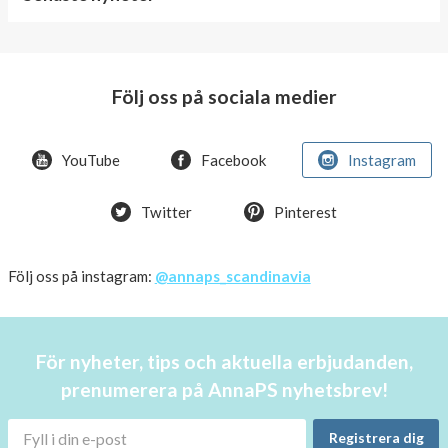
World
Diabetes
Day
Följ oss på sociala medier
Crazy
offer!
YouTube
Facebook
Instagram
Summer
Twitter
Pinterest
OFFER
50%
Just
Följ oss på instagram:
@annaps_scandinavia
a
few
in
För nyheter, tips och aktuella erbjudanden,
stock!
prenumerera på AnnaPS nyhetsbrev!
30
OFF
Registrera dig