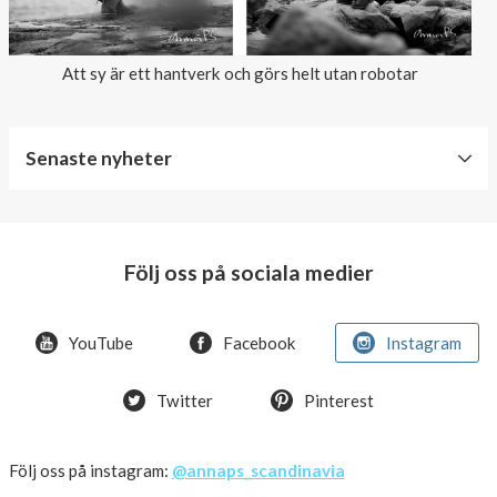
Att sy är ett hantverk och görs helt utan robotar
Senaste nyheter
World
Diabetes
Day
Följ oss på sociala medier
Crazy
offer!
YouTube
Facebook
Instagram
Summer
Twitter
Pinterest
OFFER
50%
Just
Följ oss på instagram:
@annaps_scandinavia
a