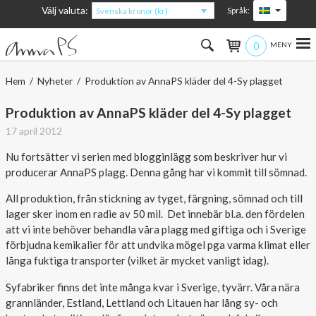
Välj valuta:
Språk:
Svenska kronor (kr)
0
Hem
Hem
/
Nyheter
/ Produktion av AnnaPS kläder del 4-Sy plagget
Kvinna
Produktion av AnnaPS kläder del 4-Sy plagget
17 april 2012
Man
Nu fortsätter vi serien med blogginlägg som beskriver hur vi
producerar AnnaPS plagg. Denna gång har vi kommit till sömnad.
Barn
All produktion, från stickning av tyget, färgning, sömnad och till
Accessoarer
lager sker inom en radie av 50 mil. Det innebär bl.a. den fördelen
att vi inte behöver behandla våra plagg med giftiga och i Sverige
Om produkterna
förbjudna kemikalier för att undvika mögel pga varma klimat eller
långa fuktiga transporter (vilket är mycket vanligt idag).
Om AnnaPS
Syfabriker finns det inte många kvar i Sverige, tyvärr. Våra nära
grannländer, Estland, Lettland och Litauen har lång sy- och
Erbjudanden