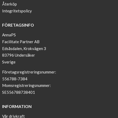
Report
Återköp
from
Integritetspolicy
congress
ATTD
FÖRETAGSINFO
in
Paris
AnnaPS
Facilitate Partner AB
OFFER
Edsåsdalen, Krokvägen 3
!
83796 Undersåker
NEWS
Sverige
–
T-
Företagsregistreringsnummer:
shirt
556788-7384
with
Momsregistreringsnummer:
pockets
SE556788738401
and
long
INFORMATION
sleeves
Vår drivkraft
Anna