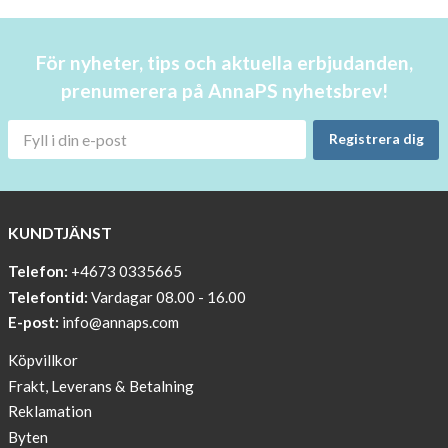
few
in
För nyheter, tips och aktuella erbjudanden,
stock!
prenumerera på AnnaPS nyhetsbrev!
30
OFF
Registrera dig
!!!!
BEANIE
WITH
COOL
KUNDTJÄNST
PRINT
Telefon:
+4673 0335665
Sleep
Telefontid:
Vardagar 08.00 - 16.00
undisturbed
E-post:
info@annaps.com
New
Köpvillkor
Blogger
Frakt, Leverans & Betalning
on
Reklamation
AnnaPS.com
Byten