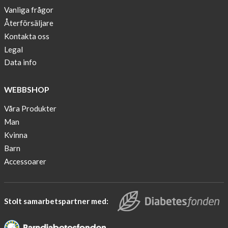
Vanliga frågor
Sjöberg
nominated
Återförsäljare
as
Kontakta oss
one
Legal
of
Data info
10
finalist
WEBBSHOP
in
Lyfebulb
Våra Produkter
innovation
Man
award
Kvinna
2016
Barn
We
Accessoarer
support
the
fight
Stolt samarbetspartner med:
against
diabetes.