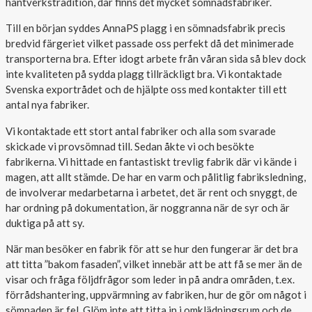
hantverkstradition, där finns det mycket sömnadsfabriker.
Outlet
Till en början syddes AnnaPS plagg i en sömnadsfabrik precis
bredvid färgeriet vilket passade oss perfekt då det minimerade
transporterna bra. Efter idogt arbete från våran sida så blev dock
inte kvaliteten på sydda plagg tillräckligt bra. Vi kontaktade
Svenska exportrådet och de hjälpte oss med kontakter till ett
antal nya fabriker.
Vi kontaktade ett stort antal fabriker och alla som svarade
skickade vi provsömnad till. Sedan åkte vi och besökte
fabrikerna. Vi hittade en fantastiskt trevlig fabrik där vi kände i
magen, att allt stämde. De har en varm och pålitlig fabriksledning,
de involverar medarbetarna i arbetet, det är rent och snyggt, de
har ordning på dokumentation, är noggranna när de syr och är
duktiga på att sy.
När man besöker en fabrik för att se hur den fungerar är det bra
att titta ”bakom fasaden”, vilket innebär att be att få se mer än de
visar och fråga följdfrågor som leder in på andra områden, t.ex.
förrådshantering, uppvärmning av fabriken, hur de gör om något i
sömnaden är fel. Glöm inte att titta in i omklädningsrum och de