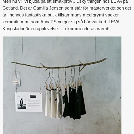
Men nu vill vi bjuda på ett smakprov…..skyltningen hos LEVA på
Gotland. Det är Camilla Jensen som står för mästerverket och det
Outlet
är i hennes fantastiska butik tillsammans med grymt vacker
keramik m.m. som AnnaPS nu gör sig så här vackert. LEVA
Kungslador är en upplevelse….rekommenderas varmt!