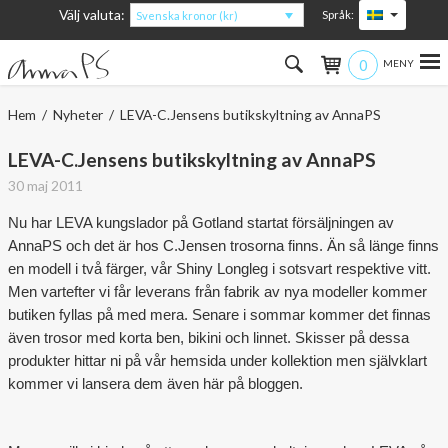
Välj valuta:
Språk:
Svenska kronor (kr)
0
Hem
Hem
/
Nyheter
/ LEVA-C.Jensens butikskyltning av AnnaPS
Kvinna
LEVA-C.Jensens butikskyltning av AnnaPS
30 maj 2011
Man
Nu har LEVA kungslador på Gotland startat försäljningen av
Barn
AnnaPS och det är hos C.Jensen trosorna finns. Än så länge finns
en modell i två färger, vår Shiny Longleg i sotsvart respektive vitt.
Accessoarer
Men vartefter vi får leverans från fabrik av nya modeller kommer
butiken fyllas på med mera. Senare i sommar kommer det finnas
Om produkterna
även trosor med korta ben, bikini och linnet. Skisser på dessa
produkter hittar ni på vår hemsida under kollektion men självklart
Om AnnaPS
kommer vi lansera dem även här på bloggen.
Erbjudanden