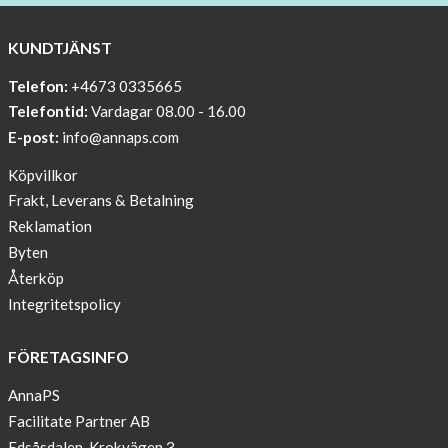
WITH
COOL
KUNDTJÄNST
PRINT
Telefon:
+4673 0335665
Sleep
Telefontid:
Vardagar 08.00 - 16.00
undisturbed
E-post:
info@annaps.com
New
Köpvillkor
Blogger
Frakt, Leverans & Betalning
on
Reklamation
AnnaPS.com
Byten
Report
Återköp
from
Integritetspolicy
congress
ATTD
FÖRETAGSINFO
in
Paris
AnnaPS
Facilitate Partner AB
OFFER
Edsåsdalen, Krokvägen 3
!