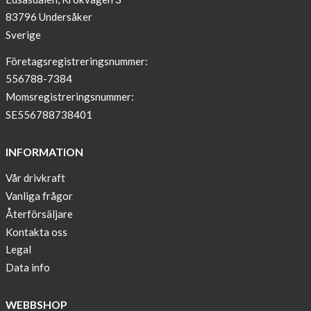
83796 Undersåker
NEWS
Sverige
–
T-
Företagsregistreringsnummer:
shirt
556788-7384
with
Momsregistreringsnummer:
pockets
SE556788738401
and
long
INFORMATION
sleeves
Vår drivkraft
Anna
Vanliga frågor
Sjöberg
nominated
Återförsäljare
as
Kontakta oss
one
Legal
of
Data info
10
finalist
WEBBSHOP
in