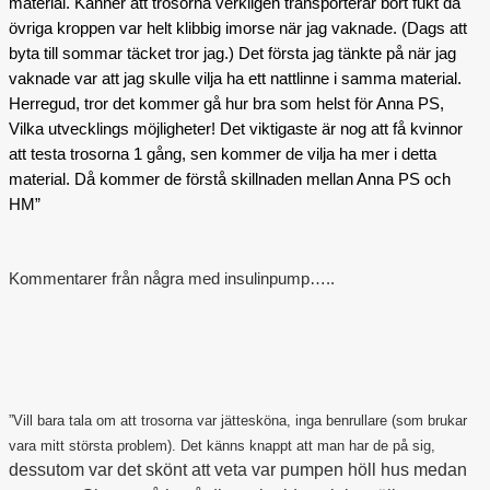
material. Känner att trosorna verkligen transporterar bort fukt då
övriga kroppen var helt klibbig imorse när jag vaknade. (Dags att
Outlet
byta till sommar täcket tror jag.) Det första jag tänkte på när jag
vaknade var att jag skulle vilja ha ett nattlinne i samma material.
Herregud, tror det kommer gå hur bra som helst för Anna PS,
Vilka utvecklings möjligheter! Det viktigaste är nog att få kvinnor
att testa trosorna 1 gång, sen kommer de vilja ha mer i detta
material. Då kommer de förstå skillnaden mellan Anna PS och
HM”
Kommentarer från några med insulinpump…..
”Vill bara tala om att trosorna var jättesköna, inga benrullare (som brukar
vara mitt största problem). Det känns knappt att man har de på sig,
dessutom var det skönt att veta var pumpen höll hus medan