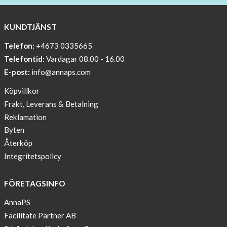
WITH
COOL
KUNDTJÄNST
PRINT
Telefon:
+4673 0335665
Sleep
Telefontid:
Vardagar 08.00 - 16.00
undisturbed
E-post:
info@annaps.com
New
Köpvillkor
Blogger
Frakt, Leverans & Betalning
on
Reklamation
AnnaPS.com
Byten
Report
Återköp
from
Integritetspolicy
congress
ATTD
FÖRETAGSINFO
in
Paris
AnnaPS
Facilitate Partner AB
OFFER