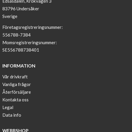
Edsåsdalen, Krokvägen 3
!
83796 Undersåker
NEWS
Sverige
–
T-
Företagsregistreringsnummer:
shirt
556788-7384
with
Momsregistreringsnummer:
pockets
SE556788738401
and
long
INFORMATION
sleeves
Vår drivkraft
Anna
Vanliga frågor
Sjöberg
nominated
Återförsäljare
as
Kontakta oss
one
Legal
of
Data info
10
finalist
WEBBSHOP