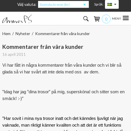
Välj valuta:
Språk:
Svenska kronor (kr)
0
Hem
Hem
/
Nyheter
/ Kommentarer från våra kunder
Kvinna
Kommentarer från våra kunder
16 april 2011
Man
Vi har fått in några kommentarer från våra kunder och vi blir så
Barn
glada så vi har svårt att inte dela med oss av dem.
Accessoarer
”Idag har jag ”dina trosor” på mig, supersköna! och sitter som en
smäck! :-)”
Om produkterna
Om AnnaPS
”Har sovit i mina nya trosor inatt och det känndes ljuvligt när jag
vaknade, man riktigt känner kvaliten och att det är ett funktions
Erbjudanden