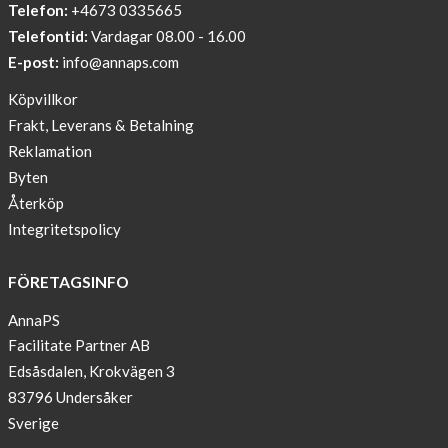
Telefon:
+4673 0335665
Sleep
Telefontid:
Vardagar 08.00 - 16.00
undisturbed
E-post:
info@annaps.com
New
Köpvillkor
Blogger
Frakt, Leverans & Betalning
on
Reklamation
AnnaPS.com
Byten
Report
Återköp
from
Integritetspolicy
congress
ATTD
FÖRETAGSINFO
in
Paris
AnnaPS
Facilitate Partner AB
OFFER
Edsåsdalen, Krokvägen 3
!
83796 Undersåker
NEWS
Sverige
–