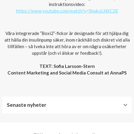
instruktionsvideo:
https://www.youtube.com/watch?v=ShukoLNXC2E
Våra integrerade ”Boxi2”-fickor är designade för att hjälpa dig
att hålla din insulinpump säker, inom räckhåll och diskret vid alla
tillfällen – så tveka inte att höra av er om några osäkerheter
uppstår (och vi älskar er feedback!).
TEXT: Sofia Larsson-Stern
Content Marketing and Social Media Consult at AnnaPS
Senaste nyheter
World
Diabetes
Day