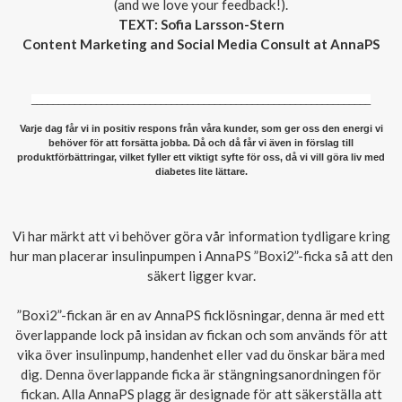
(and we love your feedback!).
TEXT: Sofia Larsson-Stern
Content Marketing and Social Media Consult at AnnaPS
_______________________________________________________________
Varje dag får vi in positiv respons från våra kunder, som ger oss den energi vi
behöver för att forsätta jobba. Då och då får vi även in förslag till
produktförbättringar, vilket fyller ett viktigt syfte för oss, då vi vill göra liv med
diabetes lite lättare.
Vi har märkt att vi behöver göra vår information tydligare kring
hur man placerar insulinpumpen i AnnaPS ”Boxi2”-ficka så att den
säkert ligger kvar.
”Boxi2”-fickan är en av AnnaPS ficklösningar, denna är med ett
överlappande lock på insidan av fickan och som används för att
vika över insulinpump, handenhet eller vad du önskar bära med
dig. Denna överlappande ficka är stängningsanordningen för
fickan. Alla AnnaPS plagg är designade för att säkerställa att