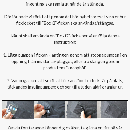
ingenting ska ramla ut när de är stängda.
Därför hade vi tänkt att genom det här nyhetsbrevet visa er hur
ficklocket till ”Boxi2”-fickan ska användas/stängas.
När ni skall använda en ”Boxi2”-ficka ber vi er följa denna
instruktion:
1. Lägg pumpen i fickan – antingen genom att stoppa pumpen i en
öppning från insidan av plagget, eller trä slangen genom
produktens ”knapphål”.
2. Var noga med att se till att fickans ”omlottlock” är på plats,
täckandes insulinpumpen; och ser till att den aldrig ramlar ur.
Om du fortfarande känner dig osäker, ta gärna en titt på vår