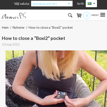
Välj valuta:
Språk:
Svenska kronor (kr)
0
Hem
Hem
/
Nyheter
/ How to close a ”Boxi2” pocket
Kvinna
How to close a ”Boxi2” pocket
10 maj 2015
Man
Barn
Accessoarer
Om produkterna
Om AnnaPS
Erbjudanden