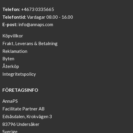
PRINT
Telefon:
+4673 0335665
Sleep
Telefontid:
Vardagar 08.00 - 16.00
undisturbed
E-post:
info@annaps.com
New
Köpvillkor
Blogger
Frakt, Leverans & Betalning
on
Reklamation
AnnaPS.com
Byten
Report
Återköp
from
Integritetspolicy
congress
ATTD
FÖRETAGSINFO
in
Paris
AnnaPS
Facilitate Partner AB
OFFER
Edsåsdalen, Krokvägen 3
!
83796 Undersåker
NEWS
Sverige