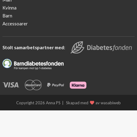
award
Kvinna
2016
Barn
We
Accessoarer
support
the
fight
Stolt samarbetspartner med:
against
diabetes.
Would
you
join
us?
Diabetes
Copyright 2026 Anna PS
Skapad med
av wasabiweb
news
from
EASD
2016