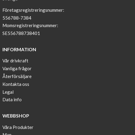
–
T-
Företagsregistreringsnummer:
shirt
556788-7384
with
Momsregistreringsnummer:
pockets
SE556788738401
and
long
INFORMATION
sleeves
Vår drivkraft
Anna
Vanliga frågor
Sjöberg
nominated
Återförsäljare
as
Kontakta oss
one
Legal
of
Data info
10
finalist
WEBBSHOP
in
Lyfebulb
Våra Produkter
innovation
Man