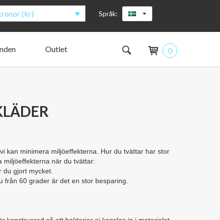
ronor (kr)
Språk:
anden
Outlet
0
as design
nsulinpumpar ryms i AnnaPS­ fickor?
ckermätare / handenhet
er vår testgrupp?
jöberg
jöberg
de kollegor
ting Colleagues
sen
ard
 familjen växer
naPS family is growing
KLÄDER
i kan minimera miljöeffekterna. Hur du tvättar har stor
 miljöeffekterna när du tvättar:
r du gjort mycket.
du från 60 grader är det en stor besparing.