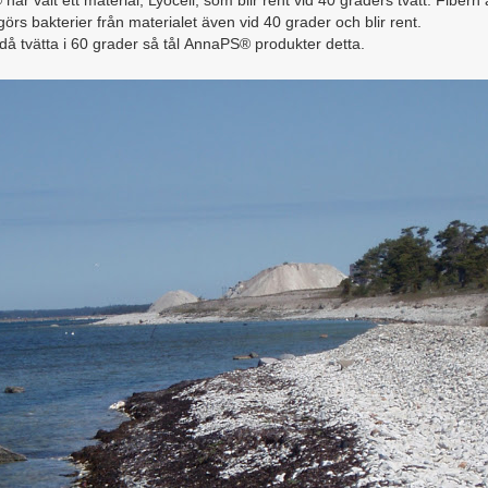
ar valt ett material, Lyocell, som blir rent vid 40 graders tvätt. Fibern ä
igörs bakterier från materialet även vid 40 grader och blir rent.
ndå tvätta i 60 grader så tål
AnnaPS®
produkter detta.