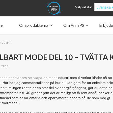
Svenska k
Välj valuta:
rer
Om produkterna
Om AnnaPS
Erbjud
Fickorn
Clothes for whom?
Bära pump
Vilka i
Penna
Blodso
Hur fickorna fungerar ­
Vår drivkraft
Vad säg
Anna S
KLÄDER
Material och vård
Vilka är vi?
Anna S
Stöttan
Suppor
Människa och miljö
Design och filosofi
Styrel
The Bo
AnnaPS­
The An
CSR, företagets sociala ansvar
Vår historia och vår framtid
AnnaPS arbetsvillkor (Code of Conduct)
LBART MODE DEL 10 – TVÄTTA 
i 2011
mode handlar om att skapa en modeindustri som tillverkar kläder så att v
. Här har jag sammanställt tips på hur du kan göra för att enkelt minska
 torktumlingen (detta är en stor del av energiåtgången), gör du detta ha
ätttemperatur till 40 grader (om det är möjligt att få rent ändå) sänker 
ättmedel som är miljömärkt och oparfymerat, dosera så lite som möjligt.
t sköljmedel.