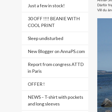
AnnaPS® h
Just a few in stock!
Därför fr
Vill du ä
30 OFF !!!! BEANIE WITH
COOL PRINT
Sleep undisturbed
New Blogger on AnnaPS.com
Report from congress ATTD
in Paris
OFFER !
NEWS – T-shirt with pockets
and long sleeves