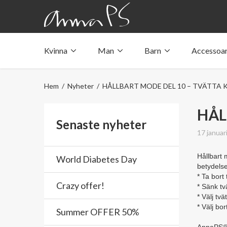
Kvinna
Man
Barn
Accessoa
Underkläder med fickor
Underkläder med fickor
Underkläder med fickor
Tröjor & linnen med fickor
Tröjor & linnen med fickor
Tröjor & linnen med fickor
Hem
/
Nyheter
/ HÅLLBART MODE DEL 10 – TVÄTTA 
Badkläder med ficka
Badkläder med ficka
Badkläder med ficka
HÅL
Senaste nyheter
17 januar
Hållbart 
World Diabetes Day
betydelse
* Ta bort
Crazy offer!
* Sänk tv
* Välj tv
* Välj bor
Summer OFFER 50%