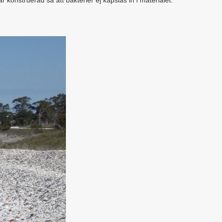
r konstruerad så att bakterier ej kapslas in i materialet.