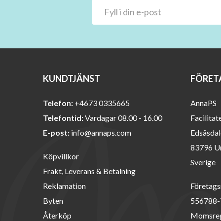
KUNDTJÄNST
FÖRET
Telefon:
+4673 0335665
AnnaPS
Telefontid:
Vardagar 08.00 - 16.00
Facilitat
E-post:
info@annaps.com
Edsåsdal
83796 U
Köpvillkor
Sverige
Frakt, Leverans & Betalning
Reklamation
Företags
Byten
556788-
Återköp
Momsreg