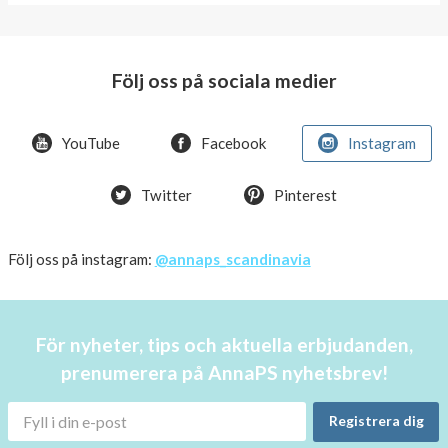
World
Diabetes
Day
Följ oss på sociala medier
Crazy
offer!
YouTube
Facebook
Instagram
Summer
Twitter
Pinterest
OFFER
50%
Just
Följ oss på instagram:
@annaps_scandinavia
a
few
in
För nyheter, tips och aktuella erbjudanden,
stock!
prenumerera på AnnaPS nyhetsbrev!
30
OFF
Registrera dig
!!!!