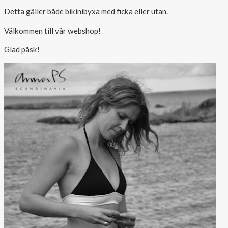
Detta gäller både bikinibyxa med ficka eller utan.
Outlet
Välkommen till vår webshop!
Glad påsk!