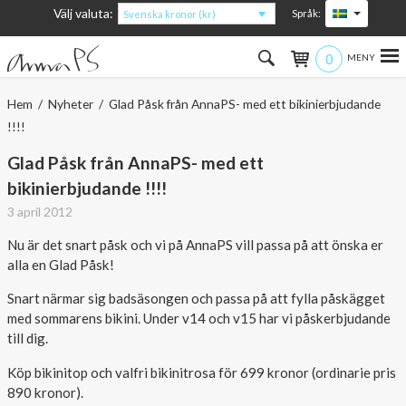
Välj valuta:
Språk:
Svenska kronor (kr)
0
Hem
Hem
/
Nyheter
/ Glad Påsk från AnnaPS- med ett bikinierbjudande
!!!!
Kvinna
Glad Påsk från AnnaPS- med ett
Man
bikinierbjudande !!!!
3 april 2012
Barn
Nu är det snart påsk och vi på AnnaPS vill passa på att önska er
Accessoarer
alla en Glad Påsk!
Snart närmar sig badsäsongen och passa på att fylla påskägget
Om produkterna
med sommarens bikini. Under v14 och v15 har vi påskerbjudande
till dig.
Om AnnaPS
Köp bikinitop och valfri bikinitrosa för 699 kronor (ordinarie pris
Erbjudanden
890 kronor).