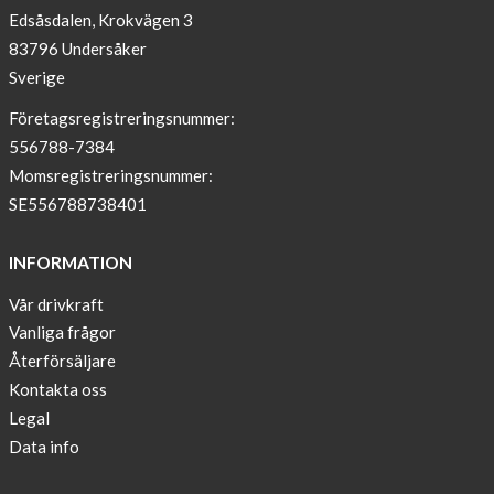
Edsåsdalen, Krokvägen 3
!
83796 Undersåker
NEWS
Sverige
–
T-
Företagsregistreringsnummer:
shirt
556788-7384
with
Momsregistreringsnummer:
pockets
SE556788738401
and
long
INFORMATION
sleeves
Vår drivkraft
Anna
Vanliga frågor
Sjöberg
nominated
Återförsäljare
as
Kontakta oss
one
Legal
of
Data info
10
finalist