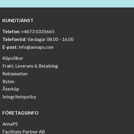
BEANIE
WITH
COOL
KUNDTJÄNST
PRINT
Telefon:
+4673 0335665
Sleep
Telefontid:
Vardagar 08.00 - 16.00
undisturbed
E-post:
info@annaps.com
New
Köpvillkor
Blogger
Frakt, Leverans & Betalning
on
Reklamation
AnnaPS.com
Byten
Report
Återköp
from
Integritetspolicy
congress
ATTD
FÖRETAGSINFO
in
Paris
AnnaPS
Facilitate Partner AB
OFFER