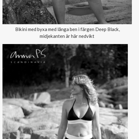
Bikini med byxa med långa ben i färgen Deep Black,
midjekanten är här nedvikt