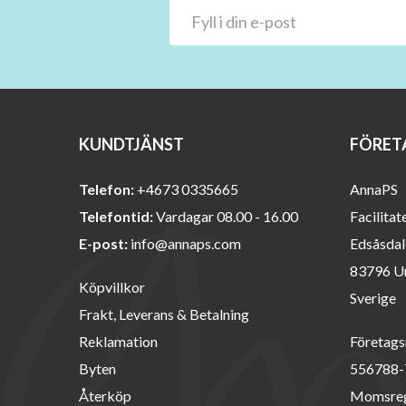
KUNDTJÄNST
FÖRET
Telefon:
+4673 0335665
AnnaPS
Telefontid:
Vardagar 08.00 - 16.00
Facilitat
E-post:
info@annaps.com
Edsåsdal
83796 U
Köpvillkor
Sverige
Frakt, Leverans & Betalning
Reklamation
Företags
Byten
556788-
Återköp
Momsreg