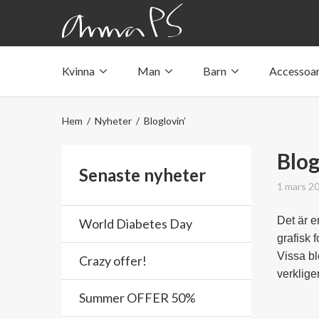
Kvinna
Man
Barn
Accessoa
Underkläder med fickor
Underkläder med fickor
Underkläder med fickor
Tröjor & linnen med fickor
Tröjor & linnen med fickor
Tröjor & linnen med fickor
Hem
/
Nyheter
/ Bloglovin’
Badkläder med ficka
Badkläder med ficka
Badkläder med ficka
Blog
Senaste nyheter
1 mars 2
Det är e
World Diabetes Day
grafisk f
Vissa bl
Crazy offer!
verklig
Summer OFFER 50%