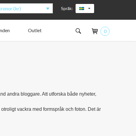
ronor (kr)
Språk:
anden
Outlet
0
as design
nsulinpumpar ryms i AnnaPS­ fickor?
ckermätare / handenhet
er vår testgrupp?
jöberg
jöberg
de kollegor
ting Colleagues
sen
ard
 familjen växer
naPS family is growing
and andra bloggare. Att utforska både nyheter,
 otroligt vackra med formspråk och foton. Det är