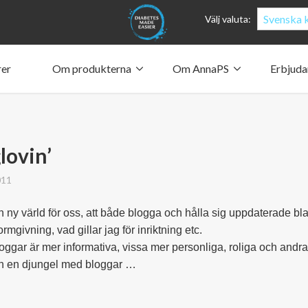
Svenska k
Välj valuta:
rer
Om produkterna
Om AnnaPS
Erbjud
Fickorn
Clothes for whom?
Bära pump
Vilka i
Penna
Blodso
Hur fickorna fungerar ­
Vår drivkraft
Vad säg
Anna S
Material och vård
Vilka är vi?
Anna S
Stöttan
Suppor
Människa och miljö
Design och filosofi
Styrel
The Bo
AnnaPS­
The An
CSR, företagets sociala ansvar
Vår historia och vår framtid
AnnaPS arbetsvillkor (Code of Conduct)
lovin’
011
n ny värld för oss, att både blogga och hålla sig uppdaterade bl
ormgivning, vad gillar jag för inriktning etc.
oggar är mer informativa, vissa mer personliga, roliga och andra
en en djungel med bloggar …