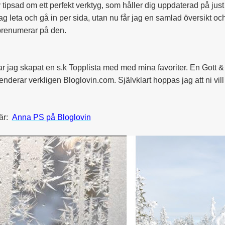
 tipsad om ett perfekt verktyg, som håller dig uppdaterad på just
jag leta och gå in per sida, utan nu får jag en samlad översikt o
prenumerar på den.
r jag skapat en s.k Topplista med med mina favoriter. En Gott 
derar verkligen Bloglovin.com. Självklart hoppas jag att ni vi
här:
Anna PS på Bloglovin