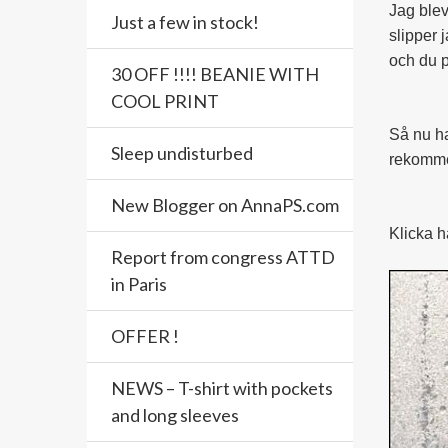
Jag blev
Just a few in stock!
slipper 
och du 
30 OFF !!!! BEANIE WITH
COOL PRINT
Så nu ha
Sleep undisturbed
rekommen
New Blogger on AnnaPS.com
Klicka 
Report from congress ATTD
in Paris
OFFER !
NEWS – T-shirt with pockets
and long sleeves