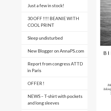
Just a few in stock!
30 OFF !!!! BEANIE WITH
COOL PRINT
Sleep undisturbed
New Blogger on AnnaPS.com
Report from congress ATTD
in Paris
OFFER !
NEWS – T-shirt with pockets
and long sleeves