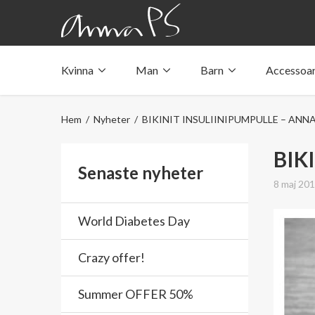
Kvinna
Man
Barn
Accessoa
Underkläder med fickor
Underkläder med fickor
Underkläder med fickor
Tröjor & linnen med fickor
Tröjor & linnen med fickor
Tröjor & linnen med fickor
Hem
/
Nyheter
/ BIKINIT INSULIINIPUMPULLE – ANN
Badkläder med ficka
Badkläder med ficka
Badkläder med ficka
BIK
Senaste nyheter
8 maj 20
World Diabetes Day
Crazy offer!
Summer OFFER 50%