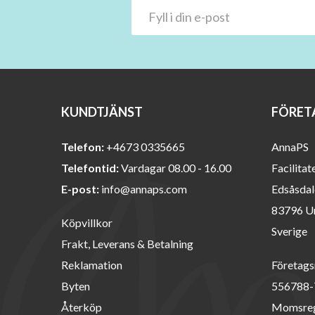
KUNDTJÄNST
FÖRET
Telefon:
+4673 0335665
AnnaPS
Telefontid:
Vardagar 08.00 - 16.00
Facilitat
E-post:
info@annaps.com
Edsåsdal
83796 U
Köpvillkor
Sverige
Frakt, Leverans & Betalning
Reklamation
Företags
Byten
556788-
Återköp
Momsreg