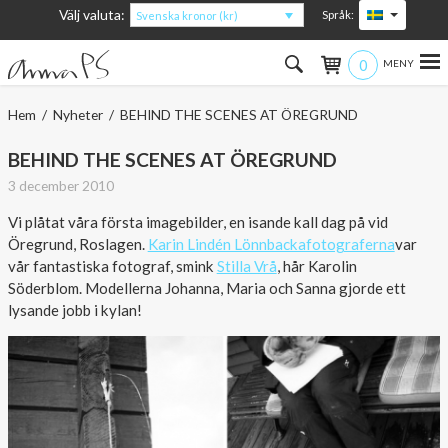
Välj valuta:
Språk:
Svenska kronor (kr)
0
Hem
Hem
/
Nyheter
/ BEHIND THE SCENES AT ÖREGRUND
Kvinna
BEHIND THE SCENES AT ÖREGRUND
3 december 2010
Man
Vi plåtat våra första imagebilder, en isande kall dag på vid
Öregrund, Roslagen.
Karin Lindén Lönnbackafotograferna
var
Barn
vår fantastiska fotograf, smink
Stilla Vrå
, hår Karolin
Söderblom. Modellerna Johanna, Maria och Sanna gjorde ett
Accessoarer
lysande jobb i kylan!
Om produkterna
Om AnnaPS
Erbjudanden