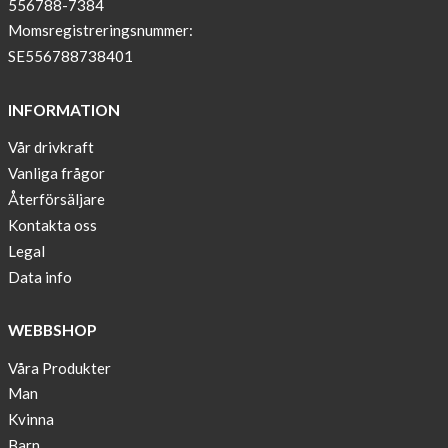
556788-7384
with
Momsregistreringsnummer:
pockets
SE556788738401
and
long
INFORMATION
sleeves
Vår drivkraft
Anna
Vanliga frågor
Sjöberg
nominated
Återförsäljare
as
Kontakta oss
one
Legal
of
Data info
10
finalist
WEBBSHOP
in
Lyfebulb
Våra Produkter
innovation
Man
award
Kvinna
2016
Barn