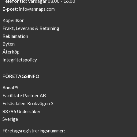
Telefontid:
Vardagar 08.00 - 16.00
undisturbed
E-post:
info@annaps.com
New
Köpvillkor
Blogger
Frakt, Leverans & Betalning
on
Reklamation
AnnaPS.com
Byten
Report
Återköp
from
Integritetspolicy
congress
ATTD
FÖRETAGSINFO
in
Paris
AnnaPS
Facilitate Partner AB
OFFER
Edsåsdalen, Krokvägen 3
!
83796 Undersåker
NEWS
Sverige
–
T-
Företagsregistreringsnummer:
shirt