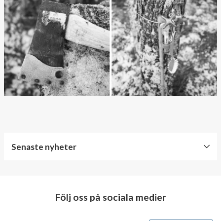
Senaste nyheter
World
Diabetes
Day
Följ oss på sociala medier
Crazy