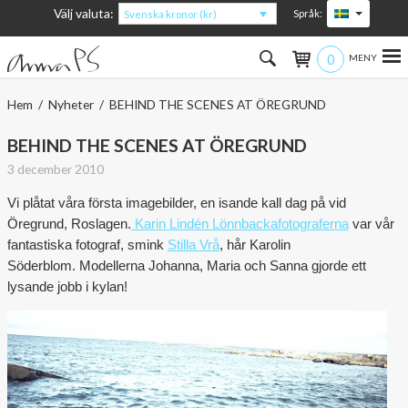
Välj valuta:
Språk:
Svenska kronor (kr)
0
Hem
Hem
/
Nyheter
/ BEHIND THE SCENES AT ÖREGRUND
Kvinna
BEHIND THE SCENES AT ÖREGRUND
3 december 2010
Man
Vi plåtat våra första imagebilder, en isande kall dag på vid
Barn
Öregrund, Roslagen.
Karin Lindén Lönnbackafotograferna
var vår
fantastiska fotograf, smink
Stilla Vrå
, hår Karolin
Accessoarer
Söderblom. Modellerna Johanna, Maria och Sanna gjorde ett
lysande jobb i kylan!
Om produkterna
Om AnnaPS
Erbjudanden