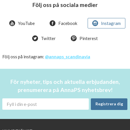
Day
Följ oss på sociala medier
Crazy
offer!
YouTube
Facebook
Instagram
Summer
Twitter
Pinterest
OFFER
50%
Just
Följ oss på instagram:
@annaps_scandinavia
a
few
in
För nyheter, tips och aktuella erbjudanden,
stock!
prenumerera på AnnaPS nyhetsbrev!
30
OFF
Registrera dig
!!!!
BEANIE
WITH
COOL