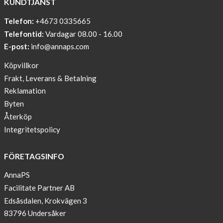
KUNDTJÄNST
PRINT
Telefon:
+4673 0335665
Sleep
Telefontid:
Vardagar 08.00 - 16.00
undisturbed
E-post:
info@annaps.com
New
Köpvillkor
Blogger
Frakt, Leverans & Betalning
on
Reklamation
AnnaPS.com
Byten
Report
Återköp
from
Integritetspolicy
congress
ATTD
FÖRETAGSINFO
in
Paris
AnnaPS
Facilitate Partner AB
OFFER
Edsåsdalen, Krokvägen 3
!
83796 Undersåker
NEWS