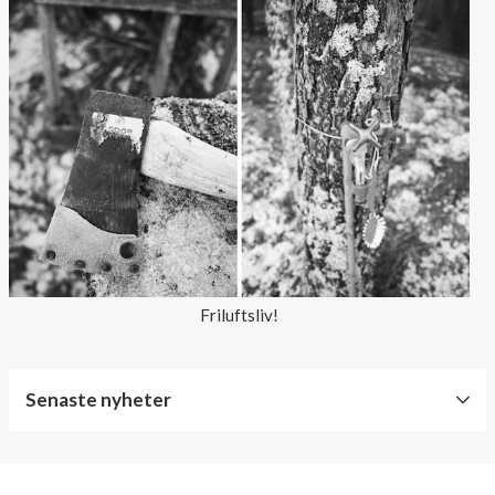
Friluftsliv!
Senaste nyheter
World
Diabetes