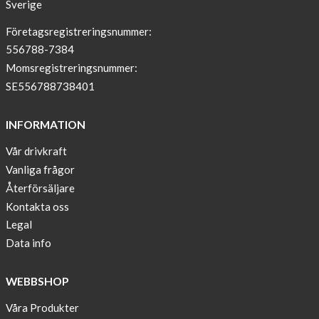
Sverige
–
T-
Företagsregistreringsnummer:
shirt
556788-7384
with
Momsregistreringsnummer:
pockets
SE556788738401
and
long
INFORMATION
sleeves
Vår drivkraft
Anna
Vanliga frågor
Sjöberg
nominated
Återförsäljare
as
Kontakta oss
one
Legal
of
Data info
10
finalist
WEBBSHOP
in
Lyfebulb
Våra Produkter