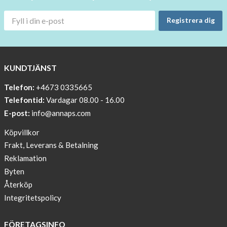
30
OFF
Registrera dig
!!!!
BEANIE
WITH
COOL
KUNDTJÄNST
PRINT
Telefon:
+4673 0335665
Sleep
Telefontid:
Vardagar 08.00 - 16.00
undisturbed
E-post:
info@annaps.com
New
Köpvillkor
Blogger
Frakt, Leverans & Betalning
on
Reklamation
AnnaPS.com
Byten
Report
Återköp
from
Integritetspolicy
congress
ATTD
FÖRETAGSINFO