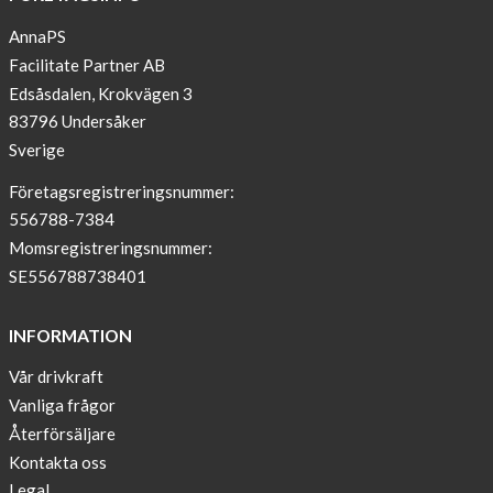
in
Paris
AnnaPS
Facilitate Partner AB
OFFER
Edsåsdalen, Krokvägen 3
!
83796 Undersåker
NEWS
Sverige
–
T-
Företagsregistreringsnummer:
shirt
556788-7384
with
Momsregistreringsnummer:
pockets
SE556788738401
and
long
INFORMATION
sleeves
Vår drivkraft
Anna
Vanliga frågor
Sjöberg
nominated
Återförsäljare
as
Kontakta oss
one
Legal