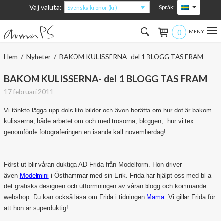
Välj valuta:
Språk:
Svenska kronor (kr)
0
Hem
Hem
/
Nyheter
/ BAKOM KULISSERNA- del 1 BLOGG TAS FRAM
Kvinna
BAKOM KULISSERNA- del 1 BLOGG TAS FRAM
17 februari 2011
Man
Vi tänkte lägga upp dels lite bilder och även berätta om hur det är bakom
Barn
kulisserna, både arbetet om och med trosorna, bloggen, hur vi tex
genomförde fotograferingen en isande kall novemberdag!
Accessoarer
Först ut blir våran duktiga AD Frida från Modelform. Hon driver
Om produkterna
även
Modelmini
i Östhammar med sin Erik. Frida har hjälpt oss med bl a
det grafiska designen och utformningen av våran blogg och kommande
Om AnnaPS
webshop. Du kan också läsa om Frida i tidningen
Mama
. Vi gillar Frida för
att hon är superduktig!
Erbjudanden