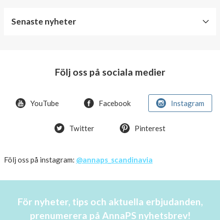
Senaste nyheter
World
Diabetes
Day
Följ oss på sociala medier
Crazy
offer!
YouTube
Facebook
Instagram
Summer
Twitter
Pinterest
OFFER
50%
Just
Följ oss på instagram:
@annaps_scandinavia
a
few
in
För nyheter, tips och aktuella erbjudanden,
stock!
prenumerera på AnnaPS nyhetsbrev!