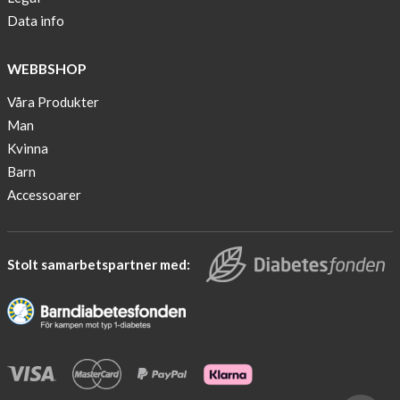
of
Data info
10
finalist
WEBBSHOP
in
Lyfebulb
Våra Produkter
innovation
Man
award
Kvinna
2016
Barn
We
Accessoarer
support
the
fight
Stolt samarbetspartner med:
against
diabetes.
Would
you
join
us?