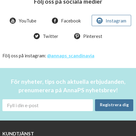
Följ oss på sociala medier
Crazy
offer!
YouTube
Facebook
Instagram
Summer
Twitter
Pinterest
OFFER
50%
Just
Följ oss på instagram:
@annaps_scandinavia
a
few
in
För nyheter, tips och aktuella erbjudanden,
stock!
prenumerera på AnnaPS nyhetsbrev!
30
OFF
Registrera dig
!!!!
BEANIE
WITH
COOL
KUNDTJÄNST