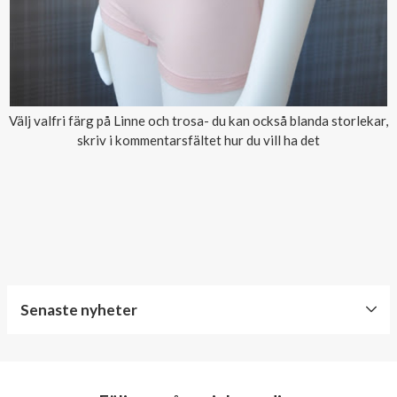
Välj valfri färg på Linne och trosa- du kan också blanda storlekar,
skriv i kommentarsfältet hur du vill ha det
Senaste nyheter
World
Diabetes
Day