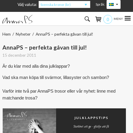
Välj valuta:
Språk:
Svenska kronor (kr)
0
Hem
Hem
/
Nyheter
/ AnnaPS – perfekta gåvan till jul!
Kvinna
AnnaPS – perfekta gåvan till jul!
15 december 2011
Man
Är du klar med alla dina julklappar?
Barn
Vad ska man köpa till svärmor, lillasyster och sambon?
Accessoarer
Varför inte två par AnnaPS trosor eller vår nyhet: linne med
matchande trosa?
Om produkterna
Om AnnaPS
Erbjudanden