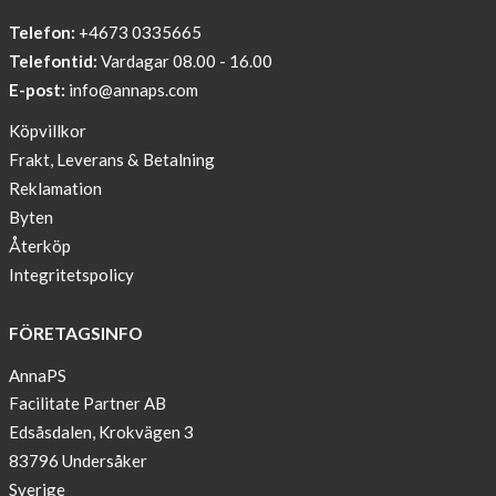
PRINT
Telefon:
+4673 0335665
Sleep
Telefontid:
Vardagar 08.00 - 16.00
undisturbed
E-post:
info@annaps.com
New
Köpvillkor
Blogger
Frakt, Leverans & Betalning
on
Reklamation
AnnaPS.com
Byten
Report
Återköp
from
Integritetspolicy
congress
ATTD
FÖRETAGSINFO
in
Paris
AnnaPS
Facilitate Partner AB
OFFER
Edsåsdalen, Krokvägen 3
!
83796 Undersåker
NEWS
Sverige