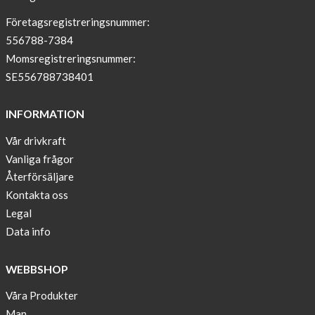
–
T-
Företagsregistreringsnummer:
shirt
556788-7384
with
Momsregistreringsnummer:
pockets
SE556788738401
and
long
INFORMATION
sleeves
Vår drivkraft
Anna
Vanliga frågor
Sjöberg
nominated
Återförsäljare
as
Kontakta oss
one
Legal
of
Data info
10
finalist
WEBBSHOP
in
Lyfebulb
Våra Produkter
innovation
Man