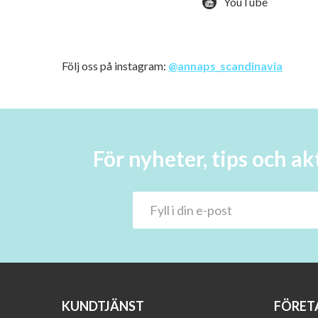
YouTube
Följ oss på instagram:
@annaps_scandinavia
För nyheter, tips och 
KUNDTJÄNST
FÖRET