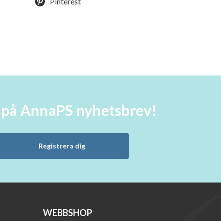
Pinterest
a på AnnaPS nyhetsbrev!
Registrera dig
WEBBSHOP