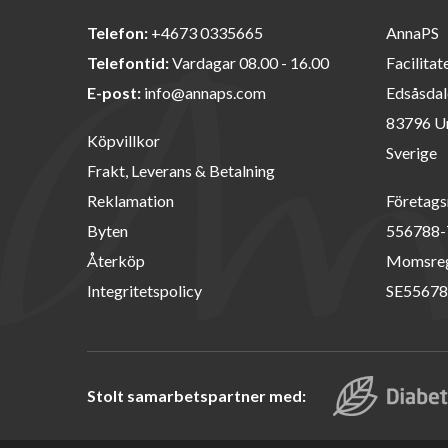
Telefon:
+4673 0335665
AnnaPS
Telefontid:
Vardagar 08.00 - 16.00
Facilitat
E-post:
info@annaps.com
Edsåsdal
83796 U
Köpvillkor
Sverige
Frakt, Leverans & Betalning
Reklamation
Företags
Byten
556788-
Återköp
Momsreg
Integritetspolicy
SE55678
Stolt samarbetspartner med: